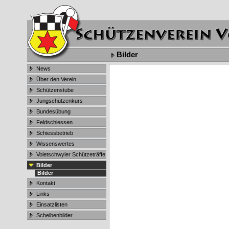
Bilder
News
Über den Verein
Schützenstube
Jungschützenkurs
Bundesübung
Feldschiessen
Schiessbetrieb
Wissenswertes
Voletschwyler Schützeträffe
Bilder
Bilder
Kontakt
Links
Einsatzlisten
Scheibenbilder