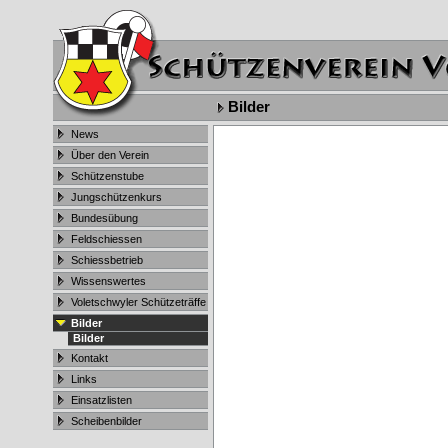
Bilder
News
Über den Verein
Schützenstube
Jungschützenkurs
Bundesübung
Feldschiessen
Schiessbetrieb
Wissenswertes
Voletschwyler Schützeträffe
Bilder
Bilder
Kontakt
Links
Einsatzlisten
Scheibenbilder